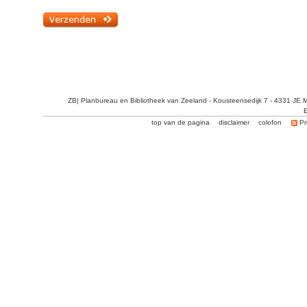
ZB| Planbureau en Bibliotheek van Zeeland - Kousteensedijk 7 - 4331 JE 
E
top van de pagina
disclaimer
colofon
Pr