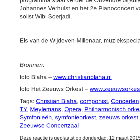
programma staat verder de Ouverture Gijsbr
Johannes Verhulst en het 2e Pianoconcert v
solist Wibi Soerjadi.
Els van de Wijdeven-Millenaar, muziekspecial
Bronnen:
foto Blaha –
www.christianblaha.nl
foto Het Zeeuws Orkest –
www.zeeuwsorkest
Tags:
Christian Blaha
,
componist
,
Concerten
TY
,
Meylemans
,
Opera
,
Philharmonisch orke
Symfonieën
,
symfonieorkest
,
zeeuws orkest
Zeeuwse Concertzaal
Deze reactie is geplaatst op donderdag, 12 maart 201