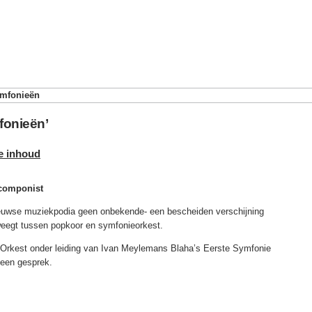
mfonieën
fonieën’
e inhoud
 componist
eeuwse muziekpodia geen onbekende- een bescheiden verschijning
eweegt tussen popkoor en symfonieorkest.
rkest onder leiding van Ivan Meylemans Blaha’s Eerste Symfonie
 een gesprek.