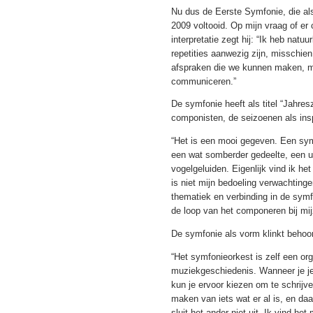
Nu dus de Eerste Symfonie, die als
2009 voltooid. Op mijn vraag of er 
interpretatie zegt hij: “Ik heb natuu
repetities aanwezig zijn, misschie
afspraken die we kunnen maken, maa
communiceren.”
De symfonie heeft als titel “Jahres
componisten, de seizoenen als insp
“Het is een mooi gegeven. Een symfo
een wat somberder gedeelte, een ui
vogelgeluiden. Eigenlijk vind ik het
is niet mijn bedoeling verwachting
thematiek en verbinding in de symf
de loop van het componeren bij mij
De symfonie als vorm klinkt behoor
“Het symfonieorkest is zelf een or
muziekgeschiedenis. Wanneer je j
kun je ervoor kiezen om te schrijv
maken van iets wat er al is, en da
sluit het ander niet uit. Ik vind h