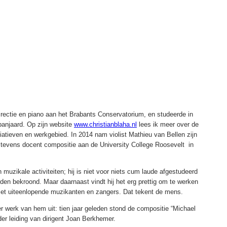
rectie en piano aan het Brabants Conservatorium, en studeerde in
panjaard. Op zijn website
www.christianblaha.nl
lees ik meer over de
tiatieven en werkgebied. In 2014 nam violist Mathieu van Bellen zijn
s tevens docent compositie aan de University College Roosevelt in
muzikale activiteiten; hij is niet voor niets cum laude afgestudeerd
den bekroond. Maar daarnaast vindt hij het erg prettig om te werken
et uiteenlopende muzikanten en zangers. Dat tekent de mens.
 werk van hem uit: tien jaar geleden stond de compositie “Michael
er leiding van dirigent Joan Berkhemer.