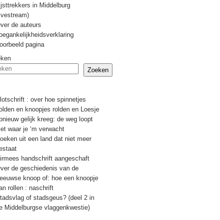
ijsttrekkers in Middelburg
livestream)
ver de auteurs
oegankelijkheidsverklaring
oorbeeld pagina
eken
Zoeken
Recente berichten
lotschrift : over hoe spinnetjes
olden en knoopjes rolden en Loesje
pnieuw gelijk kreeg: de weg loopt
iet waar je ‘m verwacht
oeken uit een land dat niet meer
estaat
irmees handschrift aangeschaft
ver de geschiedenis van de
eeuwse knoop of: hoe een knoopje
an rollen : naschrift
tadsvlag of stadsgeus? (deel 2 in
e Middelburgse vlaggenkwestie)