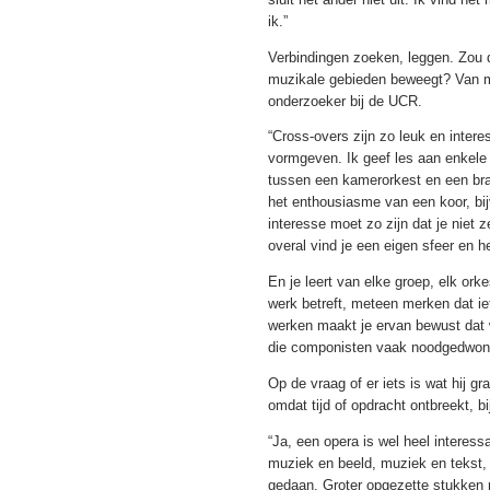
ik.”
Verbindingen zoeken, leggen. Zou 
muzikale gebieden beweegt? Van mu
onderzoeker bij de UCR.
“Cross-overs zijn zo leuk en inte
vormgeven. Ik geef les aan enkele 
tussen een kamerorkest en een bras
het enthousiasme van een koor, bijv
interesse moet zo zijn dat je niet z
overal vind je een eigen sfeer en h
En je leert van elke groep, elk orkes
werk betreft, meteen merken dat ie
werken maakt je ervan bewust dat w
die componisten vaak noodgedwon
Op de vraag of er iets is wat hij g
omdat tijd of opdracht ontbreekt, bi
“Ja, een opera is wel heel interessa
muziek en beeld, muziek en tekst, 
gedaan. Groter opgezette stukken m