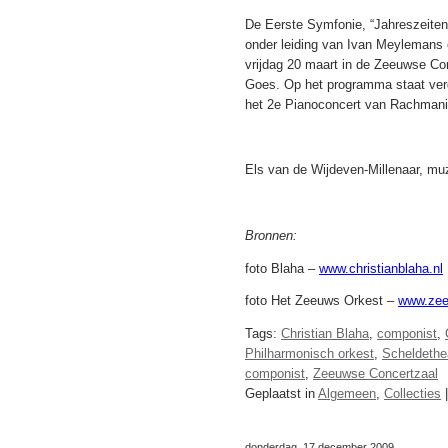
De Eerste Symfonie, “Jahreszeiten
onder leiding van Ivan Meylemans 
vrijdag 20 maart in de Zeeuwse Co
Goes. Op het programma staat ver
het 2e Pianoconcert van Rachmanino
Els van de Wijdeven-Millenaar, muz
Bronnen:
foto Blaha –
www.christianblaha.nl
foto Het Zeeuws Orkest –
www.zee
Tags:
Christian Blaha
,
componist
,
Philharmonisch orkest
,
Scheldethe
componist
,
Zeeuwse Concertzaal
Geplaatst in
Algemeen
,
Collecties
donderdag, 17 december 2009