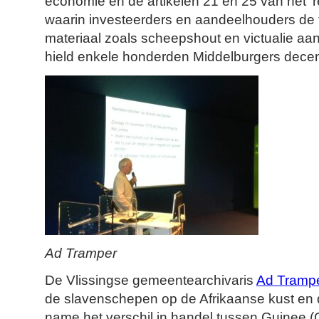
economie en de artikelen 21 en 25 van het 
waarin investeerders en aandeelhouders de 
materiaal zoals scheepshout en victualie aa
hield enkele honderden Middelburgers dece
Ad Tramper
De Vlissingse gemeentearchivaris
Ad Tramp
de slavenschepen op de Afrikaanse kust en 
name het verschil in handel tussen Guinee (