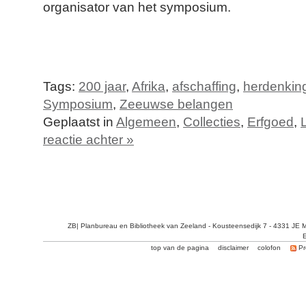
organisator van het symposium.
Tags:
200 jaar
,
Afrika
,
afschaffing
,
herdenkin
Symposium
,
Zeeuwse belangen
Geplaatst in
Algemeen
,
Collecties
,
Erfgoed
,
reactie achter »
ZB| Planbureau en Bibliotheek van Zeeland - Kousteensedijk 7 - 4331 JE 
E
top van de pagina
disclaimer
colofon
Pr