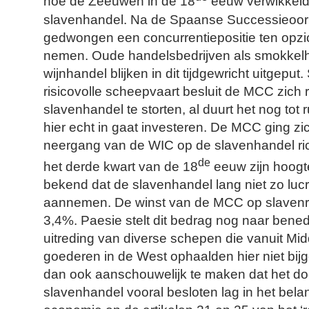
hoe de Zeeuwen in de 18
eeuw verwikkeld 
slavenhandel. Na de Spaanse Successieoorl
gedwongen een concurrentiepositie ten opzi
nemen. Oude handelsbedrijven als smokkelh
wijnhandel blijken in dit tijdgewricht uitgeput
risicovolle scheepvaart besluit de MCC zich
slavenhandel te storten, al duurt het nog to
hier echt in gaat
investeren
. De MCC ging zi
neergang van de WIC op de slavenhandel ric
de
het derde kwart van de 18
eeuw zijn hoogte
bekend dat de slavenhandel lang niet zo lucr
aannemen. De winst van de MCC op slavenr
3,4%. Paesie stelt dit bedrag nog naar bened
uitreding van diverse schepen die vanuit Midd
goederen in de West ophaalden hier niet bij
dan ook aanschouwelijk te maken dat het d
slavenhandel vooral besloten lag in het bela