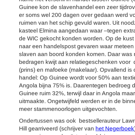
Guinee kon de slavenhandel een zeer tijdrov
er soms wel 200 dagen over gedaan werd voo
ruimen van het schip gevuld waren. Uit noo
kasteel Elmina aangedaan waar –tegen extra
de WIC gekocht konden worden. Op de kust 
naar een handelspost gevaren waar meteen
slaven aan boord konden komen. Daar was m
bedragen kwijt aan relatiegeschenken voo
(prins) en mafoeke (makelaar). Opvallend is o
handel: Op Guinee wordt voor 50% aan textiel 
Angola bijna 75% is. Daarentegen bedroeg de
Guinee ruim 32%, terwijl daar in Angola maa
uitmaakte. Ongetwijfeld werden er in de bi
meer stammenoorlogen uitgevochten.
Ondertussen was ook bestsellerauteur Law
Hill
gearriveerd
(schrijver van
het Negerboek