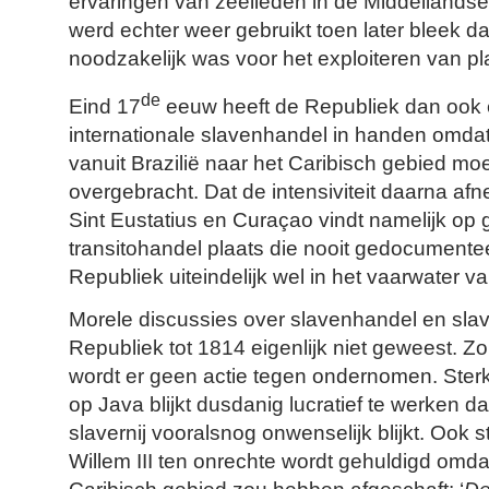
ervaringen van zeelieden in de Middellandse 
werd echter weer gebruikt toen later bleek da
noodzakelijk was voor het exploiteren van pl
de
Eind 17
eeuw heeft de Republiek dan ook 
internationale slavenhandel in handen omda
vanuit Brazilië naar het Caribisch gebied m
overgebracht. Dat de intensiviteit daarna afne
Sint Eustatius en Curaçao vindt namelijk op 
transitohandel plaats die nooit gedocumente
Republiek uiteindelijk wel in het vaarwater 
Morele discussies over slavenhandel en slaver
Republiek tot 1814 eigenlijk niet geweest. Z
wordt er geen actie tegen ondernomen. Sterke
op Java blijkt dusdanig lucratief te werken da
slavernij vooralsnog onwenselijk blijkt. Ook s
Willem III ten onrechte wordt gehuldigd omdat 