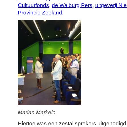
Cultuurfonds
,
de Walburg Pers
,
uitgeverij N
Provincie Zeeland
.
Marian Markelo
Hiertoe was een zestal sprekers uitgenodigd 