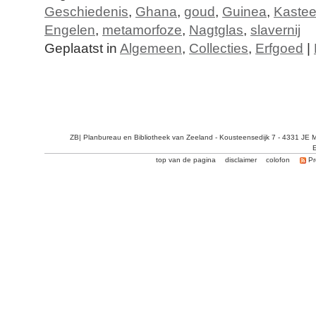
Geschiedenis
,
Ghana
,
goud
,
Guinea
,
Kastee
Engelen
,
metamorfoze
,
Nagtglas
,
slavernij
Geplaatst in
Algemeen
,
Collecties
,
Erfgoed
|
ZB| Planbureau en Bibliotheek van Zeeland - Kousteensedijk 7 - 4331 JE 
E
top van de pagina
disclaimer
colofon
Pr