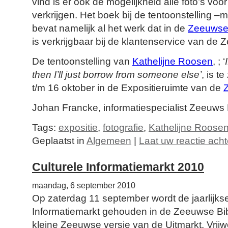
vind is er ook de mogelijkheid alle foto’s voor
verkrijgen. Het boek bij de tentoonstelling –me
bevat namelijk al het werk dat in de
Zeeuwse 
is verkrijgbaar bij de klantenservice van de 
De tentoonstelling van
Kathelijne Roosen
, ; ‘
then I’ll just borrow from someone else’
, is t
t/m 16 oktober in de Expositieruimte van de
Johan Francke, informatiespecialist Zeeuw
Tags:
expositie
,
fotografie
,
Kathelijne Roose
Geplaatst in
Algemeen
|
Laat uw reactie acht
Culturele Informatiemarkt 2010
maandag, 6 september 2010
Op zaterdag 11 september wordt de jaarlijkse
Informatiemarkt gehouden in de Zeeuwse Bibl
kleine Zeeuwse versie van de Uitmarkt. Vrijwel