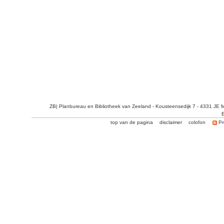
ZB| Planbureau en Bibliotheek van Zeeland - Kousteensedijk 7 - 4331 JE 
E
top van de pagina
disclaimer
colofon
Pr