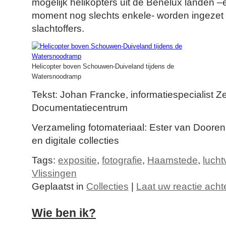
mogelijk helikopters uit de Benelux landen –e
moment nog slechts enkele- worden ingezet 
slachtoffers.
Helicopter boven Schouwen-Duiveland tijdens de
Watersnoodramp
Tekst: Johan Francke, informatiespecialist 
Documentatiecentrum
Verzameling fotomateriaal: Ester van Dooren
en digitale collecties
Tags:
expositie
,
fotografie
,
Haamstede
,
lucht
Vlissingen
Geplaatst in
Collecties
|
Laat uw reactie acht
Wie ben ik?