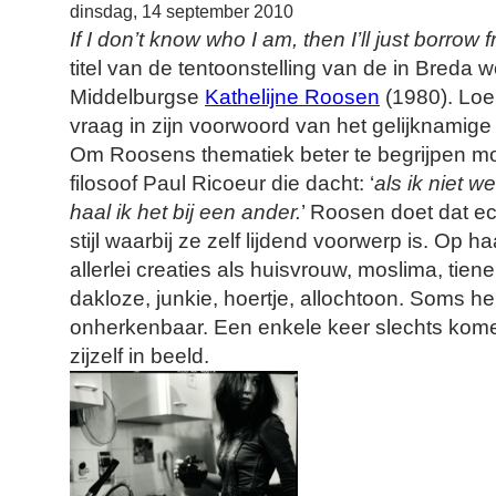
dinsdag, 14 september 2010
If I don’t know who I am, then I’ll just borro
titel van de tentoonstelling van de in Breda 
Middelburgse
Kathelijne Roosen
(1980). Loe
vraag in zijn voorwoord van het gelijknamig
Om Roosens thematiek beter te begrijpen m
filosoof Paul Ricoeur die dacht: ‘
als ik niet w
haal ik het bij een ander.
’ Roosen doet dat ec
stijl waarbij ze zelf lijdend voorwerp is. Op ha
allerlei creaties als huisvrouw, moslima, tiene
dakloze, junkie, hoertje, allochtoon. Soms 
onherkenbaar. Een enkele keer slechts ko
zijzelf in beeld.