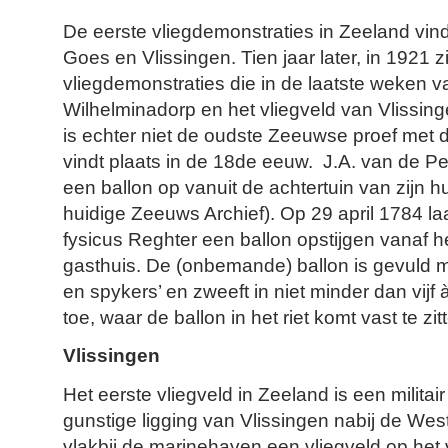
De eerste vliegdemonstraties in Zeeland vind
Goes en Vlissingen. Tien jaar later, in 1921 z
vliegdemonstraties die in de laatste weken v
Wilhelminadorp en het vliegveld van Vlissin
is echter niet de oudste Zeeuwse proef met d
vindt plaats in de 18de eeuw. J.A. van de Per
een ballon op vanuit de achtertuin van zijn h
huidige Zeeuws Archief). Op 29 april 1784 l
fysicus Reghter een ballon opstijgen vanaf h
gasthuis. De (onbemande) ballon is gevuld m
en spykers’ en zweeft in niet minder dan vij
toe, waar de ballon in het riet komt vast te zit
Vlissingen
Het eerste vliegveld in Zeeland is een militai
gunstige ligging van Vlissingen nabij de Wes
vlakbij de marinehaven een vliegveld op het