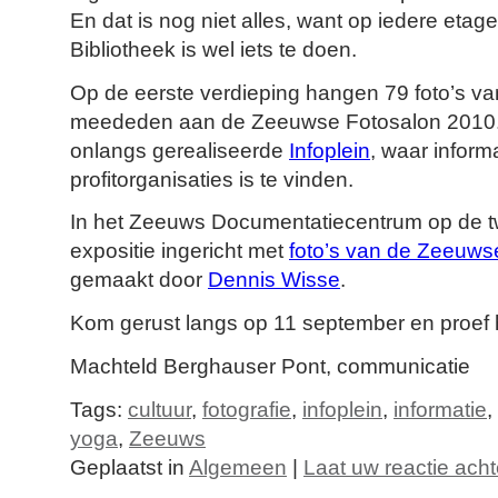
En dat is nog niet alles, want op iedere et
Bibliotheek is wel iets te doen.
Op de eerste verdieping hangen 79 foto’s v
meededen aan de Zeeuwse Fotosalon 2010. 
onlangs gerealiseerde
Infoplein
, waar inform
profitorganisaties is te vinden.
In het Zeeuws Documentatiecentrum op de t
expositie ingericht met
foto’s van de Zeeuw
gemaakt door
Dennis Wisse
.
Kom gerust langs op 11 september en proef 
Machteld Berghauser Pont, communicatie
Tags:
cultuur
,
fotografie
,
infoplein
,
informatie
,
yoga
,
Zeeuws
Geplaatst in
Algemeen
|
Laat uw reactie acht